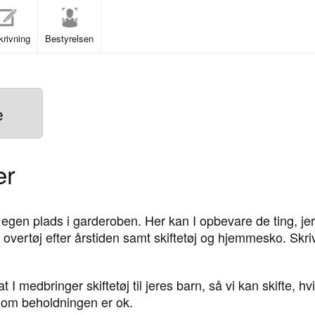
rivning
Bestyrelsen
e
er
 egen plads i garderoben. Her kan I opbevare de ting, je
, - overtøj efter årstiden samt skiftetøj og hjemmesko. Sk
t I medbringer skiftetøj til jeres barn, så vi kan skifte, hv
å om beholdningen er ok.