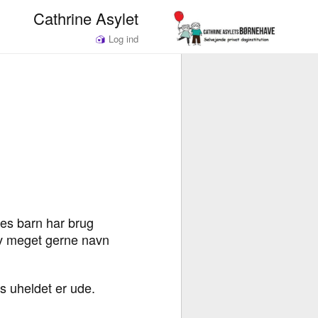
Cathrine Asylet
Log ind
res barn har brug
riv meget gerne navn
is uheldet er ude.