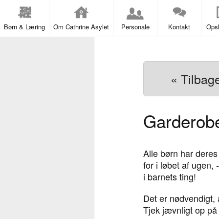
Børn & Læring
Om Cathrine Asylet
Personale
Kontakt
Opsk
« Tilbag
Garderob
Alle børn har deres
for i løbet af ugen
i barnets ting!
Det er nødvendigt, a
Tjek jævnligt op p