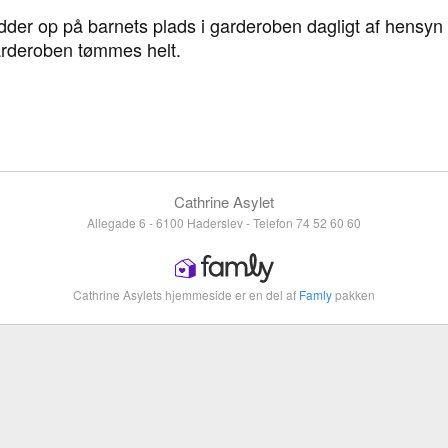
rydder op på barnets plads i garderoben dagligt af hensyn 
arderoben tømmes helt.
Cathrine Asylet
Allegade 6 - 6100 Haderslev - Telefon 74 52 60 60
Cathrine Asylets hjemmeside er en del af
Famly
pakken