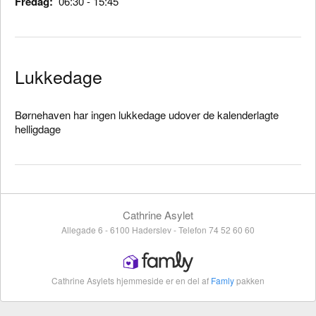
Fredag:
06:30 - 15:45
Lukkedage
Børnehaven har ingen lukkedage udover de kalenderlagte
helligdage
Cathrine Asylet
Allegade 6 - 6100 Haderslev - Telefon 74 52 60 60
Cathrine Asylets hjemmeside er en del af
Famly
pakken