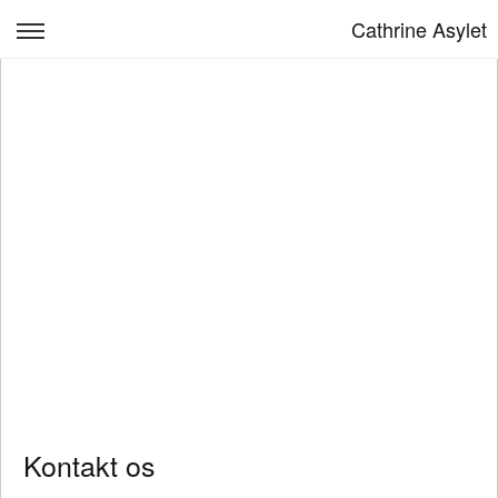
Cathrine Asylet
Børn & Læring
Om Cathrine Asylet
Personale
Kontakt
Opskrivning
Bestyrelsen
Log ind
Kontakt os