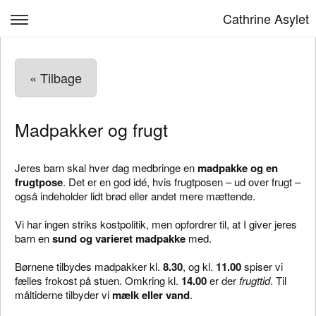
Cathrine Asylet
Børn & Læring
« Tilbage
Om Cathrine Asylet
Personale
Madpakker og frugt
Kontakt
Jeres barn skal hver dag medbringe en
madpakke og en
Opskrivning
frugtpose
. Det er en god idé, hvis frugtposen – ud over frugt –
også indeholder lidt brød eller andet mere mættende.
Bestyrelsen
Vi har ingen striks kostpolitik, men opfordrer til, at I giver jeres
Log ind
barn en
sund og varieret madpakke
med.
Børnene tilbydes madpakker kl.
8.30
, og kl.
11.00
spiser vi
fælles frokost på stuen. Omkring kl.
14.00
er der
frugttid
. Til
måltiderne tilbyder vi
mælk eller vand
.