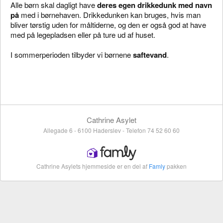
Alle børn skal dagligt have
deres egen drikkedunk med navn
på
med i børnehaven. Drikkedunken kan bruges, hvis man
bliver tørstig uden for måltiderne, og den er også god at have
med på legepladsen eller på ture ud af huset.
I sommerperioden tilbyder vi børnene
saftevand
.
Cathrine Asylet
Allegade 6 - 6100 Haderslev - Telefon 74 52 60 60
Cathrine Asylets hjemmeside er en del af
Famly
pakken